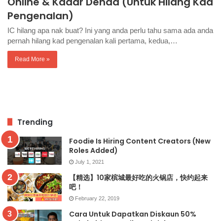
Online & Kadar Denda (Untuk Hilang Kad
Pengenalan)
IC hilang apa nak buat? Ini yang anda perlu tahu sama ada anda
pernah hilang kad pengenalan kali pertama, kedua,…
Read More »
Trending
Foodie Is Hiring Content Creators (New
Roles Added)
July 1, 2021
【精选】10家槟城最好吃的火锅店，快约起来
吧！
February 22, 2019
Cara Untuk Dapatkan Diskaun 50%