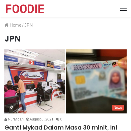
Home
/
JPN
JPN
News
Nurafiqah
August 6, 2021
0
Ganti Mykad Dalam Masa 30 minit, Ini