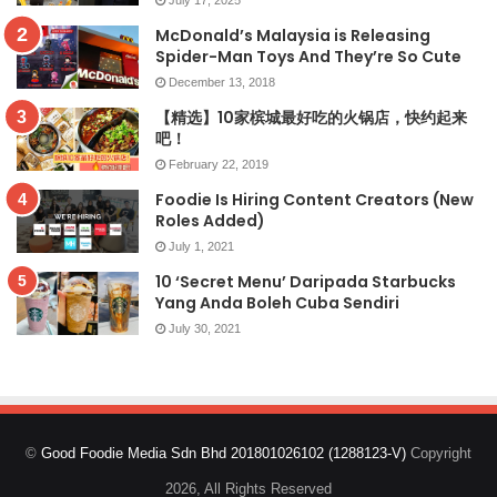
McDonald’s Malaysia is Releasing
Spider-Man Toys And They’re So Cute
December 13, 2018
【精选】10家槟城最好吃的火锅店，快约起来
吧！
February 22, 2019
Foodie Is Hiring Content Creators (New
Roles Added)
July 1, 2021
10 ‘Secret Menu’ Daripada Starbucks
Yang Anda Boleh Cuba Sendiri
July 30, 2021
©
Good Foodie Media Sdn Bhd 201801026102 (1288123-V)
Copyright
2026, All Rights Reserved