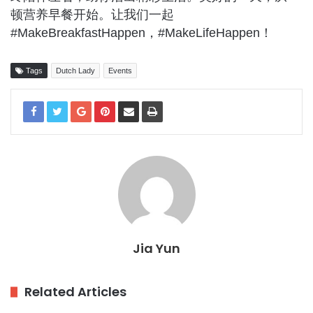
顿营养早餐开始。让我们一起
#MakeBreakfastHappen，#MakeLifeHappen！
Tags
Dutch Lady
Events
Jia Yun
Related Articles