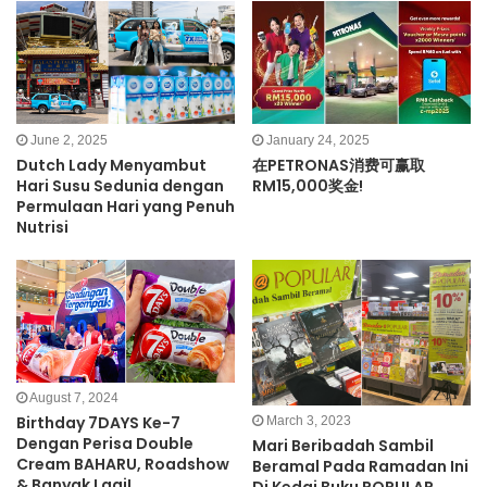
June 2, 2025
January 24, 2025
Dutch Lady Menyambut
在PETRONAS消费可赢取
Hari Susu Sedunia dengan
RM15,000奖金!
Permulaan Hari yang Penuh
Nutrisi
August 7, 2024
Birthday 7DAYS Ke-7
March 3, 2023
Dengan Perisa Double
Mari Beribadah Sambil
Cream BAHARU, Roadshow
Beramal Pada Ramadan Ini
& Banyak Lagi!
Di Kedai Buku POPULAR