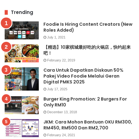
Trending
Foodie Is Hiring Content Creators (New
Roles Added)
July 1, 2021
【精选】10家槟城最好吃的火锅店，快约起来
吧！
February 22, 2019
Cara Untuk Dapatkan Diskaun 50%
Pakej Video Foodie Melalui Geran
Digital PMKS 2025
July 17, 2025
Burger King Promotion: 2 Burgers For
Only RM10
December 13, 2018
JKM: Cara Mohon Bantuan OKU RM300,
RM450, RM500 Dan RM2,700
February 24, 2021