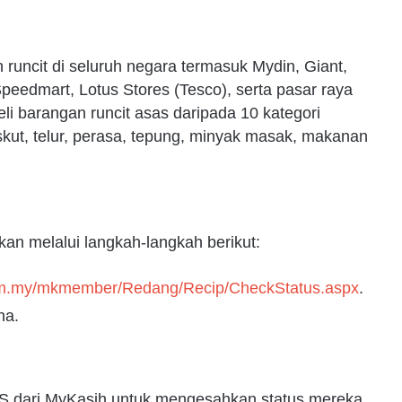
runcit di seluruh negara termasuk Mydin, Giant,
Speedmart, Lotus Stores (Tesco), serta pasar raya
i barangan runcit asas daripada 10 kategori
biskut, telur, perasa, tepung, minyak masak, makanan
n melalui langkah-langkah berikut:
.com.my/mkmember/Redang/Recip/CheckStatus.aspx
.
ha.
 dari MyKasih untuk mengesahkan status mereka.