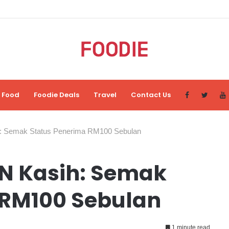
Food
Foodie Deals
Travel
Contact Us
: Semak Status Penerima RM100 Sebulan
N Kasih: Semak
 RM100 Sebulan
1 minute read