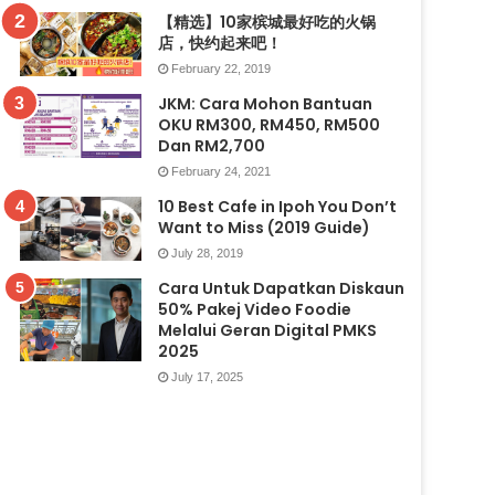
【精选】10家槟城最好吃的火锅
店，快约起来吧！
February 22, 2019
JKM: Cara Mohon Bantuan
OKU RM300, RM450, RM500
Dan RM2,700
February 24, 2021
10 Best Cafe in Ipoh You Don’t
Want to Miss (2019 Guide)
July 28, 2019
Cara Untuk Dapatkan Diskaun
50% Pakej Video Foodie
Melalui Geran Digital PMKS
2025
July 17, 2025