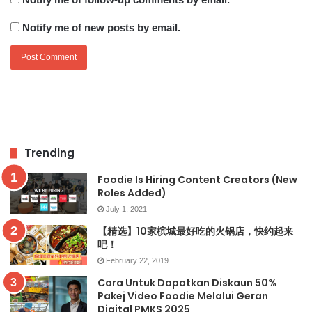
Notify me of new posts by email.
Trending
Foodie Is Hiring Content Creators (New
Roles Added)
July 1, 2021
【精选】10家槟城最好吃的火锅店，快约起来
吧！
February 22, 2019
Cara Untuk Dapatkan Diskaun 50%
Pakej Video Foodie Melalui Geran
Digital PMKS 2025