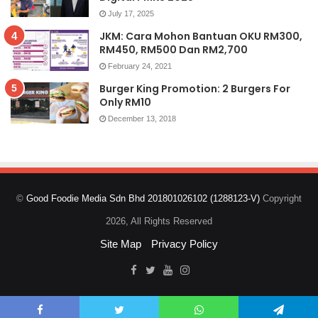
July 17, 2025
JKM: Cara Mohon Bantuan OKU RM300,
RM450, RM500 Dan RM2,700
February 24, 2021
Burger King Promotion: 2 Burgers For
Only RM10
December 13, 2018
©
Good Foodie Media Sdn Bhd 201801026102 (1288123-V)
Copyright
2026, All Rights Reserved
Site Map
Privacy Policy