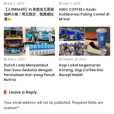
July 1, 2025
June 3, 2025
【人均RM49】KL竟然有五星级
HWC COFFEE x Azuki:
池畔火锅！周五限定，氛围感拉
Kolaborasi Paling Comel di
满
M’sia!
June 2, 2025
October 29, 2024
Dutch Lady Menyambut
Kopi Lokal Kegemaran
Hari Susu Sedunia dengan
Korang, Gigi Coffee Kini
Permulaan Hari yang Penuh
Bersijil Halal!
Nutrisi
Leave a Reply
Your email address will not be published.
Required fields are
marked
*