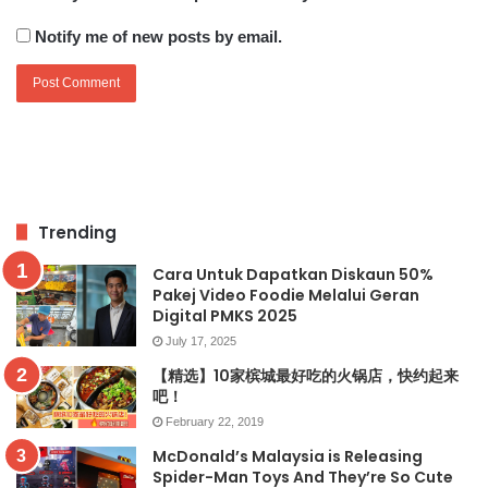
Notify me of new posts by email.
Trending
Cara Untuk Dapatkan Diskaun 50%
Pakej Video Foodie Melalui Geran
Digital PMKS 2025
July 17, 2025
【精选】10家槟城最好吃的火锅店，快约起来
吧！
February 22, 2019
McDonald’s Malaysia is Releasing
Spider-Man Toys And They’re So Cute