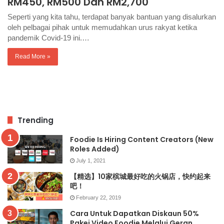
RM450, RM500 Dan RM2,700
Seperti yang kita tahu, terdapat banyak bantuan yang disalurkan
oleh pelbagai pihak untuk memudahkan urus rakyat ketika
pandemik Covid-19 ini.…
Read More »
Trending
Foodie Is Hiring Content Creators (New
Roles Added)
July 1, 2021
【精选】10家槟城最好吃的火锅店，快约起来
吧！
February 22, 2019
Cara Untuk Dapatkan Diskaun 50%
Pakej Video Foodie Melalui Geran