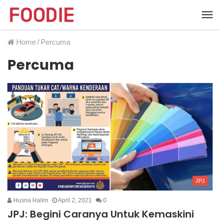
Home
/
Percuma
Percuma
JPJ
Husna Halim
April 2, 2021
0
JPJ: Begini Caranya Untuk Kemaskini