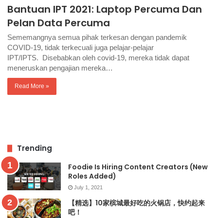
Bantuan IPT 2021: Laptop Percuma Dan
Pelan Data Percuma
Sememangnya semua pihak terkesan dengan pandemik
COVID-19, tidak terkecuali juga pelajar-pelajar
IPT/IPTS. Disebabkan oleh covid-19, mereka tidak dapat
meneruskan pengajian mereka…
Read More »
Trending
Foodie Is Hiring Content Creators (New
Roles Added)
July 1, 2021
【精选】10家槟城最好吃的火锅店，快约起来
吧！