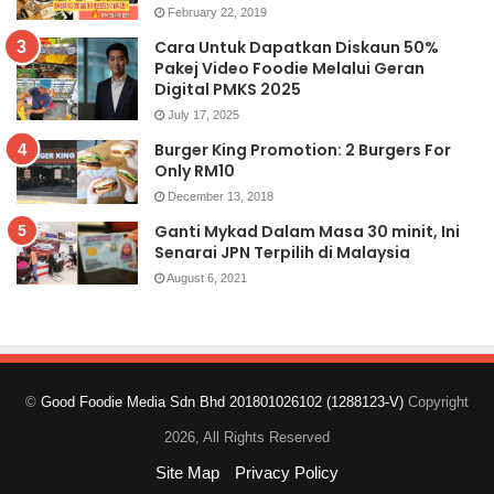
February 22, 2019
Cara Untuk Dapatkan Diskaun 50%
Pakej Video Foodie Melalui Geran
Digital PMKS 2025
July 17, 2025
Burger King Promotion: 2 Burgers For
Only RM10
December 13, 2018
Ganti Mykad Dalam Masa 30 minit, Ini
Senarai JPN Terpilih di Malaysia
August 6, 2021
©
Good Foodie Media Sdn Bhd 201801026102 (1288123-V)
Copyright
2026, All Rights Reserved
Site Map
Privacy Policy