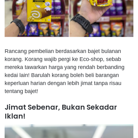
R
ancang
pembelian
berdasarkan
bajet
bulanan
korang
.
Korang
wajib
pergi
ke
Eco-shop,
sebab
mereka
tawarkan
harga
yang
rendah
berbanding
kedai
lain!
Barulah
korang
boleh
beli
barangan
keperluan
harian
dengan
lebih
jimat
tanpa
risau
tentang
bajet
!
Jimat
Sebenar
,
Bukan
Sekadar
Iklan
!