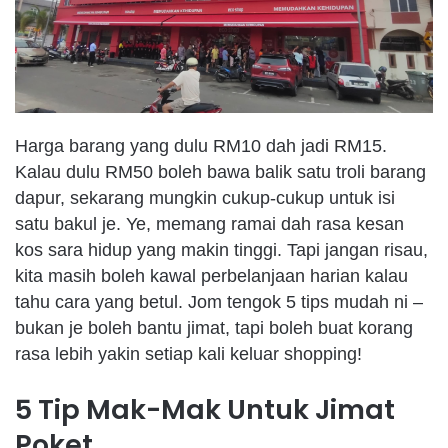
Harga
barang
yang
dulu
RM10 dah
jadi
RM15.
Kalau
dulu
RM50
boleh
bawa
balik
satu
troli
barang
dapur
,
sekarang
mungkin
cukup-cukup
untuk
isi
satu
bakul
je. Ye,
memang
ramai
dah rasa
kesan
kos sara
hidup
yang
makin
tinggi
. Tapi
jangan
risau
,
kita
masih
boleh
kawal
perbelanjaan
harian
kalau
tahu
cara
yang
betul
.
Jom
tengok
5 tips
mudah
ni
–
bukan
je
boleh
bantu
jimat
,
tapi
boleh
buat
korang
rasa
lebih
yakin
setiap
kali
keluar
shopping!
5 Tip Mak-Mak
Untuk
Jimat
Poket