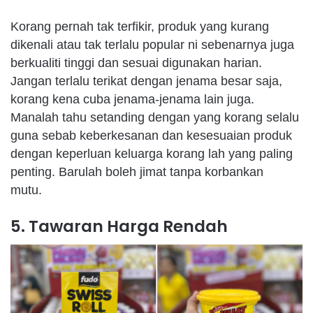
Korang
pernah
tak
terfikir
,
produk
yang
kurang
dikenali
atau
tak
terlalu
popular
ni
sebenarnya
juga
berkualiti
tinggi
dan
sesuai
digunakan
harian
.
Jangan
terlalu
terikat
dengan
jenama
besar
saja
,
korang
kena
cuba
jenama-jenama
lain juga.
Manalah
tahu
setanding
dengan
yang
korang
selalu
guna
sebab
keberkesanan
dan
kesesuaian
produk
dengan
keperluan
keluarga
korang
lah
yang paling
penting
.
Barulah
boleh
jimat
tanpa
korbankan
mutu
.
5. Tawaran Harga Rendah