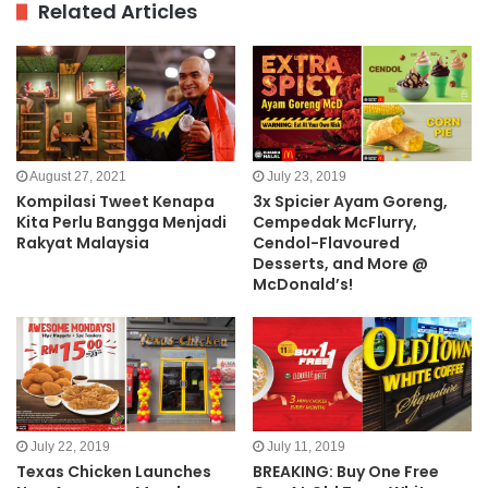
Related Articles
August 27, 2021
July 23, 2019
Kompilasi Tweet Kenapa
3x Spicier Ayam Goreng,
Kita Perlu Bangga Menjadi
Cempedak McFlurry,
Rakyat Malaysia
Cendol-Flavoured
Desserts, and More @
McDonald’s!
July 22, 2019
July 11, 2019
Texas Chicken Launches
BREAKING: Buy One Free