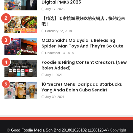
Digital PMKS 2025
July 17, 2025
【精选】10家槟城最好吃的火锅店，快约起来
吧！
February 22, 2019
McDonald’s Malaysia is Releasing
Spider-Man Toys And They’re So Cute
December 13, 2018
Foodie Is Hiring Content Creators (New
Roles Added)
July 1, 2021
10 ‘Secret Menu’ Daripada Starbucks
Yang Anda Boleh Cuba Sendiri
July 30, 2021
©
Good Foodie Media Sdn Bhd 201801026102 (1288123-V)
Copyright