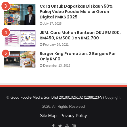
Cara Untuk Dapatkan Diskaun 50%
Pakej Video Foodie Melalui Geran
Digital PMKS 2025
July 17, 2025
JKM: Cara Mohon Bantuan OKU RM300,
RM450, RM500 Dan RM2,700
February 24, 2021
Burger King Promotion: 2 Burgers For
Only RM10
December 13, 2018
©
Good Foodie Media Sdn Bhd 201801026102 (1288123-V)
Copyright
2026, All Rights Reserved
Site Map
Privacy Policy