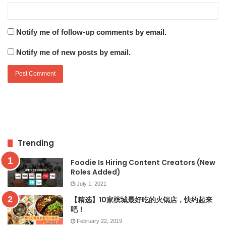
Notify me of follow-up comments by email.
Notify me of new posts by email.
Trending
Foodie Is Hiring Content Creators (New
Roles Added)
July 1, 2021
【精选】10家槟城最好吃的火锅店，快约起来
吧！
February 22, 2019