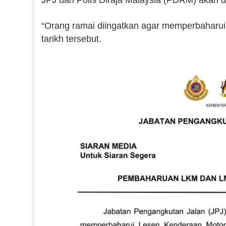
JPJ dan Polis Diraja Malaysia (PDRM) akan 
“Orang ramai diingatkan agar memperbaharu
tarikh tersebut.