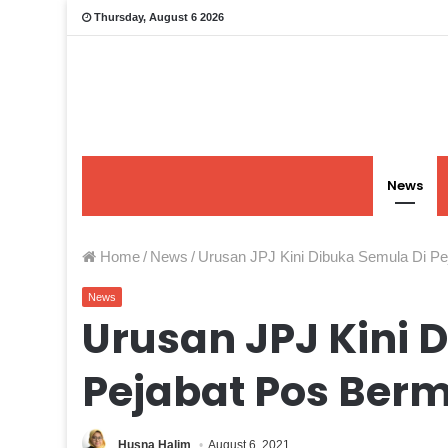
Thursday, August 6 2026
News
Home
/
News
/
Urusan JPJ Kini Dibuka Semula Di P
News
Urusan JPJ Kini 
Pejabat Pos Berm
Husna Halim
August 6, 2021